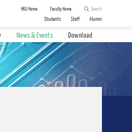
HKU Home
Faculty Home
Students
Staff
Alumni
y
News & Events
Download