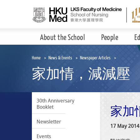
Skip
to
main
content
About the School
People
E
Home
News & Events
Newspaper Articles
家加情，減減壓
30th Anniversary
Booklet
家加
Newsletter
17 May 2014
Events