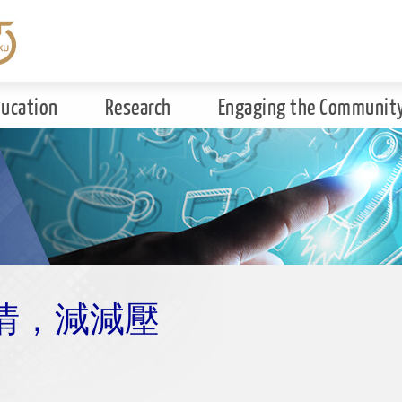
ducation
Research
Engaging the Communit
情，減減壓