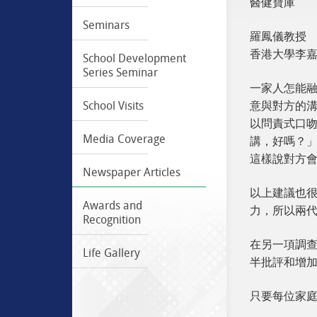
醫健寶庫
Seminars
羅鳳儀教授
香港大學李
School Development
Series Seminar
一家人怎能
意與對方的溝
School Visits
以問責式口
Media Coverage
講，好嗎？」
這樣說對方
Newspaper Articles
以上建議也
Awards and
力，所以兩
Recognition
在另一項調
Life Gallery
半批評和增
只要每位家