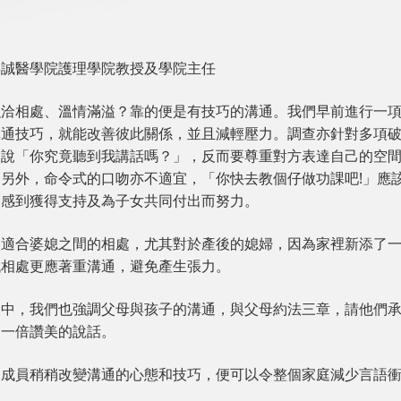
嘉誠醫學院護理學院教授及學院主任
融洽相處、溫情滿溢？靠的便是有技巧的溝通。我們早前進行一
通技巧，就能改善彼此關係，並且減輕壓力。調查亦針對多項破
吻說「你究竟聽到我講話嗎？」，反而要尊重對方表達自己的空
另外，命令式的口吻亦不適宜，「你快去教個仔做功課吧!」應
會感到獲得支持及為子女共同付出而努力。
很適合婆媳之間的相處，尤其對於產後的媳婦，因為家裡新添了
代相處更應著重溝通，避免產生張力。
查中，我們也強調父母與孩子的溝通，與父母約法三章，請他們
加一倍讚美的說話。
庭成員稍稍改變溝通的心態和技巧，便可以令整個家庭減少言語